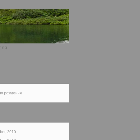
оля
ия рождения
er, 2010