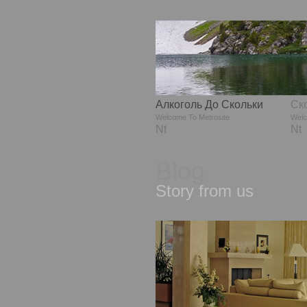
Алкоголь До Скольки
Ск
Welcome To Metrosite
Welc
Nt
Nt
Blog
Story from us