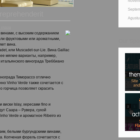
Novemb
Septem
 reprehenderit
Agustu
 глаза
 винами, с высоким содержанием
ели фруктовыми или ароматными,
Our Spo
кет вина.
et, или Muscadet-sur-Lie. Вина Gaillac
ее мягкие варианты, например,
из итальянского винограда Треббиано
винограда Тиморассо отлично
ино Vinho Verde также сочетается с
о горчица позволяет скрасить
виски Islay, хересами fino и
дут Саара – Рувера, сухой
inho Verde и ароматное Ribeiro из
ким, белыми бургундскими винами,
а. Копченая форель сочетается с