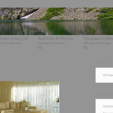
олько Алкоголя
Алкоголь В России
Продажа Алког
ome To Metrosite
Welcome To Metrosite
Welcome To Metrosite
Nt
Nt
Рыба
Истор
Archives
Decemb