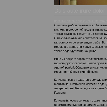
Duis aute irure dolor
цветные линзы перекрывающие карие
С жирной рыбой сочетается с белыми
кислоты и скорее нейтральными, неж
так как вкус рыбы заметно искажает бу
С макрелью отлично сочетается Muscad
гармонируют со всем видам рыбы. Бол
Beaujolais Blanc или Soave Classico 
также подойдут к жирной рыбе.
Вино из редкого сорта итальянского 
гармонирует с сельдью. Белое сухое в
жирной рыбой. Обратите внимание, чт
маслянистый вкус жирной рыбы.
Копченая рыба подается с солодовыми 
manzanilla. К копченой макрели подой
австралийский Рислинг, самые сухие V
Галиции.
Копченый лосось сочетает с шампанс
ароматными сухими винами из Эльзас